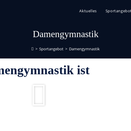
Aktuelles
Sportangebo
Damengymnastik
>
Sportangebot
>
Damengymnastik
engymnastik ist