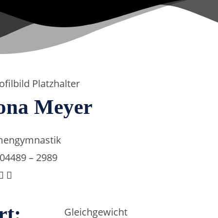
lona Meyer
engymnastik
 04489 – 2989
rt:
Gleichgewicht