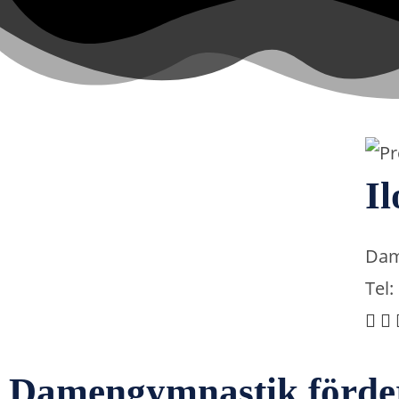
I
Dam
Tel:
Damengymnastik förde