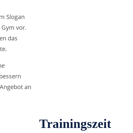
em Slogan
& Gym vor.
en das
te.
ne
rbessern
s Angebot an
Trainingszeit